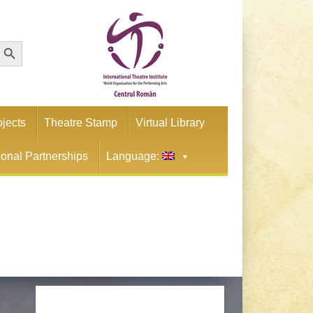
earch Button
ojects
Theatre Stamp
Virtual Library
tional Partnerships
Language: