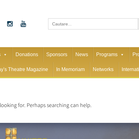
S
Search
for:
s
Donations
Sponsors
News
Programs
Pr
y's Theatre Magazine
In Memoriam
Networks
Interna
 looking for. Perhaps searching can help.