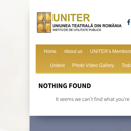
Home
About us
UNITER's Member
Unitext
Photo Video Gallery
Toda
NOTHING FOUND
It seems we can’t find what you’re