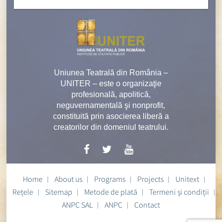
Uniunea Teatrală din România –
UNITER – este o organizaţie
profesională, apolitică,
neguvernamentală şi nonprofit,
constituită prin asocierea liberă a
creatorilor din domeniul teatrului.
Home
About us
Programs
Projects
Unitext
Rețele
Sitemap
Metode de plată
Termeni și condiții
ANPC SAL
ANPC
Contact