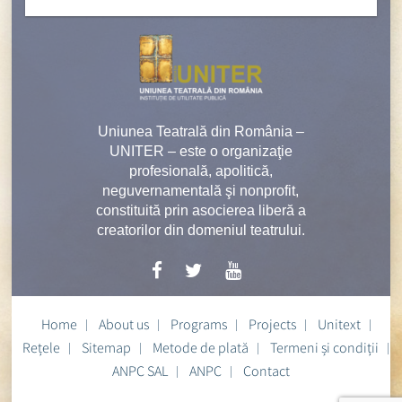
Uniunea Teatrală din România –
UNITER – este o organizaţie
profesională, apolitică,
neguvernamentală şi nonprofit,
constituită prin asocierea liberă a
creatorilor din domeniul teatrului.
Home
About us
Programs
Projects
Unitext
Rețele
Sitemap
Metode de plată
Termeni și condiții
ANPC SAL
ANPC
Contact