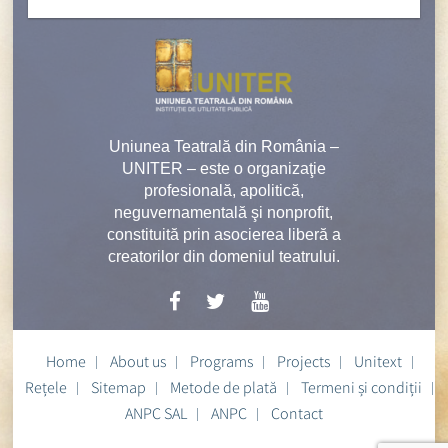
Uniunea Teatrală din România –
UNITER – este o organizaţie
profesională, apolitică,
neguvernamentală şi nonprofit,
constituită prin asocierea liberă a
creatorilor din domeniul teatrului.
Home
About us
Programs
Projects
Unitext
Rețele
Sitemap
Metode de plată
Termeni și condiții
ANPC SAL
ANPC
Contact