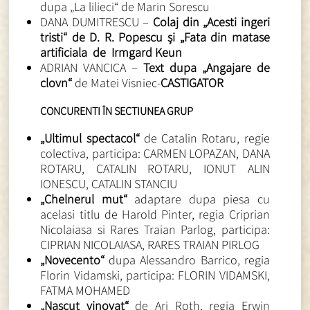
dupa „La lilieci“ de Marin Sorescu
DANA DUMITRESCU –
Colaj din „Acesti ingeri
tristi“ de D. R. Popescu şi „Fata din matase
artificiala de Irmgard Keun
ADRIAN VANCICA –
Text dupa „Angajare de
clovn“
de Matei Visniec-
CASTIGATOR
CONCURENTI ÎN SECTIUNEA GRUP
„Ultimul spectacol“
de Catalin Rotaru, regie
colectiva, participa: CARMEN LOPAZAN, DANA
ROTARU, CATALIN ROTARU, IONUT ALIN
IONESCU, CATALIN STANCIU
„Chelnerul mut“
adaptare dupa piesa cu
acelasi titlu de Harold Pinter, regia Criprian
Nicolaiasa si Rares Traian Parlog, participa:
CIPRIAN NICOLAIASA, RARES TRAIAN PIRLOG
„Novecento“
dupa Alessandro Barrico, regia
Florin Vidamski, participa: FLORIN VIDAMSKI,
FATMA MOHAMED
„Nascut vinovat“
de Ari Roth, regia Erwin