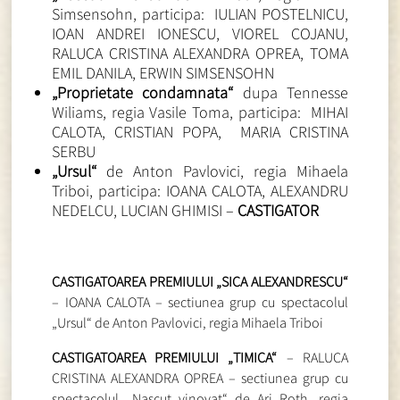
Simsensohn, participa: IULIAN POSTELNICU,
IOAN ANDREI IONESCU, VIOREL COJANU,
RALUCA CRISTINA ALEXANDRA OPREA, TOMA
EMIL DANILA, ERWIN SIMSENSOHN
„Proprietate condamnata“
dupa Tennesse
Wiliams, regia Vasile Toma, participa: MIHAI
CALOTA, CRISTIAN POPA, MARIA CRISTINA
SERBU
„Ursul“
de Anton Pavlovici, regia Mihaela
Triboi, participa: IOANA CALOTA, ALEXANDRU
NEDELCU, LUCIAN GHIMISI –
CASTIGATOR
CASTIGATOAREA PREMIULUI „SICA ALEXANDRESCU“
– IOANA CALOTA – sectiunea grup cu spectacolul
„Ursul“ de Anton Pavlovici, regia Mihaela Triboi
CASTIGATOAREA PREMIULUI „TIMICA“
– RALUCA
CRISTINA ALEXANDRA OPREA – sectiunea grup cu
spectacolul „Nascut vinovat“ de Ari Roth, regia