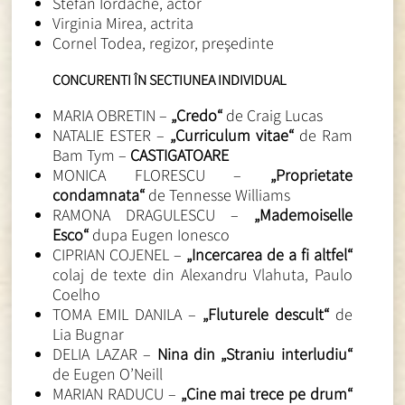
Stefan Iordache, actor
Virginia Mirea, actrita
Cornel Todea, regizor, preşedinte
CONCURENTI ÎN SECTIUNEA INDIVIDUAL
MARIA OBRETIN –
„Credo“
de Craig Lucas
NATALIE ESTER –
„Curriculum vitae“
de Ram
Bam Tym –
CASTIGATOARE
MONICA FLORESCU –
„Proprietate
condamnata“
de Tennesse Williams
RAMONA DRAGULESCU –
„Mademoiselle
Esco“
dupa Eugen Ionesco
CIPRIAN COJENEL –
„Incercarea de a fi altfel“
colaj de texte din Alexandru Vlahuta, Paulo
Coelho
TOMA EMIL DANILA –
„Fluturele descult“
de
Lia Bugnar
DELIA LAZAR –
Nina din „Straniu interludiu“
de Eugen O’Neill
MARIAN RADUCU –
„Cine mai trece pe drum“