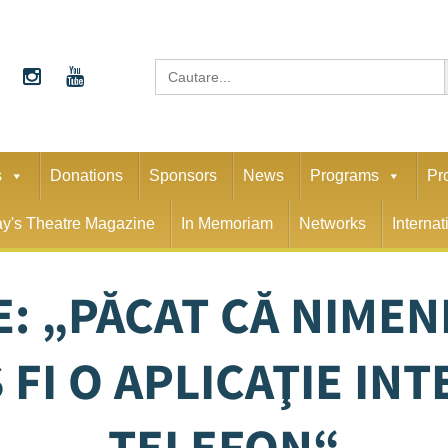
S
Search
for:
s
Donations
Sponsors
News
Programs
Pr
y's Theatre Magazine
In Memoriam
Networks
Interna
E: „PĂCAT CĂ NIMEN
 FI O APLICAŢIE IN
TELEFON“