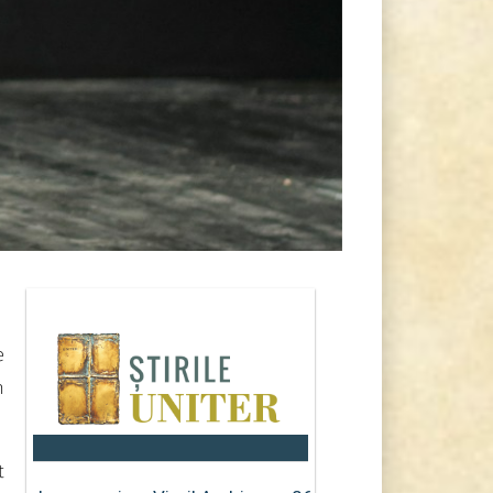
e
h
t