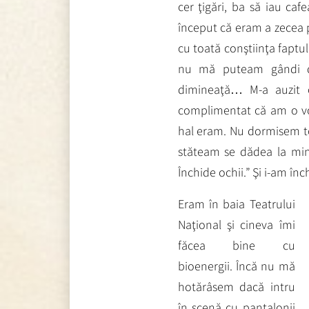
cer ţigări, ba să iau caf
început că eram a zecea
cu toată conştiinţa faptul
nu mă puteam gândi d
dimineaţă… M-a auzit 
complimentat că am o vo
hal eram. Nu dormisem to
stăteam se dădea la mine.
Închide ochii.” Şi i-am în
Eram în baia Teatrului
Naţional şi cineva îmi
făcea bine cu
bioenergii. Încă nu mă
hotărâsem dacă intru
în scenă cu pantalonii