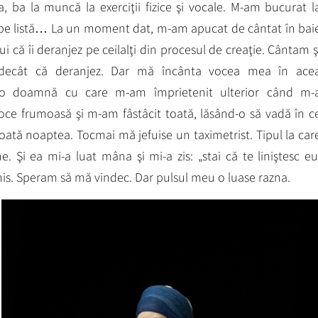
ea, ba la muncă la exerciţii fizice şi vocale. M-am bucurat l
 pe listă… La un moment dat, m-am apucat de cântat în bai
ui că îi deranjez pe ceilalţi din procesul de creaţie. Cântam ş
ecât că deranjez. Dar mă încânta vocea mea în ace
o doamnă cu care m-am împrietenit ulterior când m-
ce frumoasă şi m-am fâstâcit toată, lăsând-o să vadă în c
ată noaptea. Tocmai mă jefuise un taximetrist. Tipul la car
 Şi ea mi-a luat mâna şi mi-a zis: „stai că te liniştesc eu
chis. Speram să mă vindec. Dar pulsul meu o luase razna.