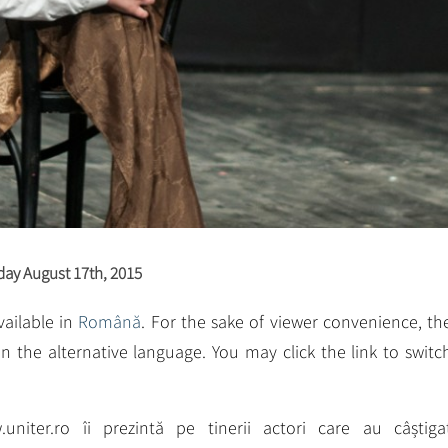
ay August 17th, 2015
available in
Română
. For the sake of viewer convenience, th
n the alternative language. You may click the link to switc
niter.ro îi prezintă pe tinerii actori care au câștiga