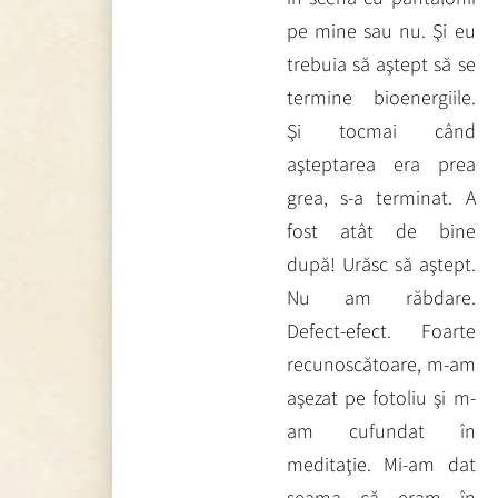
pe mine sau nu. Şi eu
trebuia să aştept să se
termine bioenergiile.
Şi tocmai când
aşteptarea era prea
grea, s-a terminat. A
fost atât de bine
după! Urăsc să aştept.
Nu am răbdare.
Defect-efect. Foarte
recunoscătoare, m-am
aşezat pe fotoliu şi m-
am cufundat în
meditaţie. Mi-am dat
seama că eram în