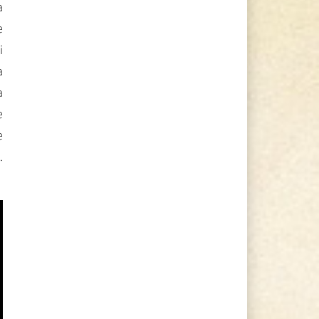
a
e
i
a
a
e
e
.