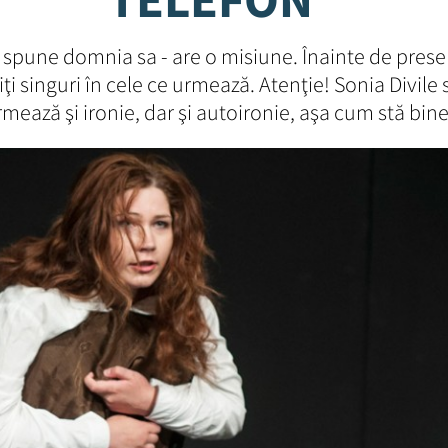
– spune domnia sa - are o misiune. Înainte de prese
iţi singuri în cele ce urmează. Atenţie! Sonia Divile
urmează şi ironie, dar şi autoironie, aşa cum stă bin