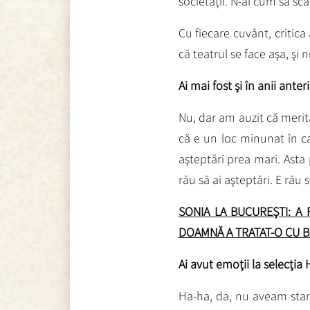
societăţii. N-ai cum să sca
Cu fiecare cuvânt, critic
că teatrul se face aşa, şi n
Ai mai fost şi în anii anter
Nu, dar am auzit că merit
că e un loc minunat în c
aşteptări prea mari. Asta
rău să ai aşteptări. E rău s
SONIA LA BUCUREŞTI: A 
DOAMNĂ A TRATAT-O CU B
Ai avut emoţii la selecţia
Ha-ha, da, nu aveam sta