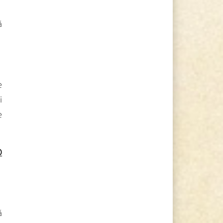
ă
e
i
e
O
ă