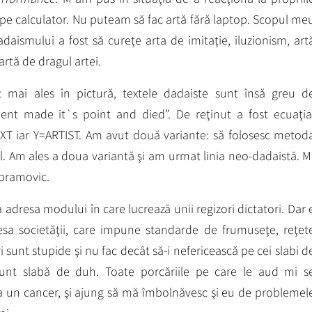
 pe calculator. Nu puteam să fac artă fără laptop. Scopul me
adaismului a fost să cureţe arta de imitaţie, iluzionism, art
 artă de dragul artei.
c mai ales în pictură, textele dadaiste sunt însă greu d
nt made it`s point and died”. De reţinut a fost ecuaţia
 iar Y=ARTIST. Am avut două variante: să folosesc metod
l. Am ales a doua variantă şi am urmat linia neo-dadaistă. M
Abramovic.
a adresa modului în care lucrează unii regizori dictatori. Dar 
esa societăţii, care impune standarde de frumuseţe, reţet
 sunt stupide şi nu fac decât să-i nefericească pe cei slabi d
unt slabă de duh. Toate porcăriile pe care le aud mi s
ca un cancer, şi ajung să mă îmbolnăvesc şi eu de problemel