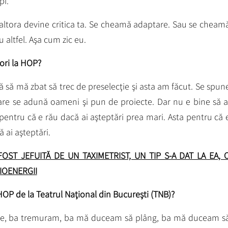
pi.
a altora devine critica ta. Se cheamă adaptare. Sau se cheam
u altfel. Aşa cum zic eu.
iori la HOP?
ă să mă zbat să trec de preselecţie şi asta am făcut. Se spun
are se adună oameni şi pun de proiecte. Dar nu e bine să a
 pentru că e rău dacă ai aşteptări prea mari. Asta pentru că 
ă ai aşteptări.
FOST JEFUIT
Ă DE UN TAXIMETRIST, UN TIP S-A DAT LA EA, 
IOENERGII
 HOP de la Teatrul Naţional din Bucureşti (TNB)?
re, ba tremuram, ba mă duceam să plâng, ba mă duceam s