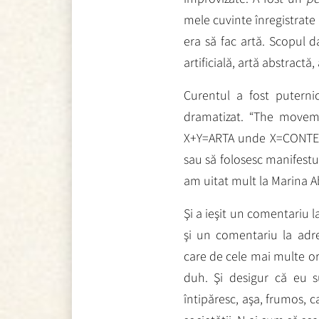
mele cuvinte înregistrate
era să fac artă. Scopul d
artificială, artă abstractă,
Curentul a fost puterni
dramatizat. “The moveme
X+Y=ARTA unde X=CONTEXT
sau să folosesc manifestu
am uitat mult la Marina 
Şi a ieşit un comentariu l
şi un comentariu la adr
care de cele mai multe ori
duh. Şi desigur că eu s
întipăresc, aşa, frumos, 