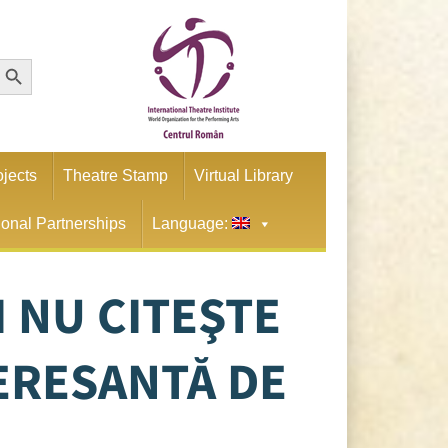
earch Button
ojects
Theatre Stamp
Virtual Library
tional Partnerships
Language:
I NU CITEŞTE
TERESANTĂ DE