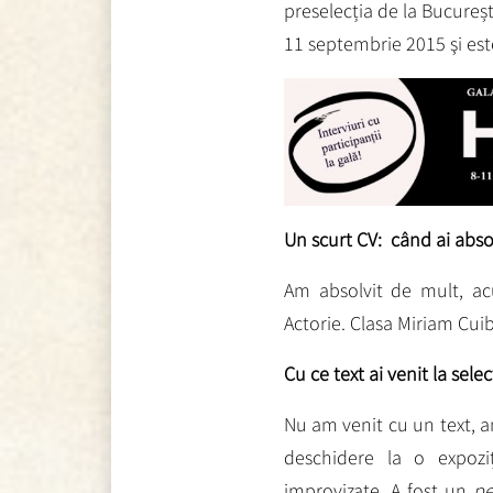
preselecția de la Bucureșt
11 septembrie 2015 şi est
Un scurt CV: când ai abso
Am absolvit de mult, acu
Actorie. Clasa Miriam Cui
Cu ce text ai venit la sele
Nu am venit cu un text, a
deschidere la o expozi
improvizate. A fost un
pe