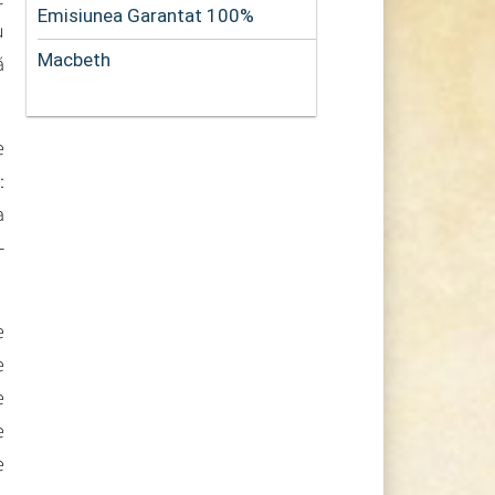
Emisiunea Garantat 100%
u
Macbeth
ă
e
:
a
-
e
e
e
e
e