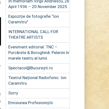
In memoriam Virgil Andriescu, 26
i
April 1936 – 20 November 2025
Expoziție de fotografie “Ion
Caramitru”
INTERNATIONAL CALL FOR
THEATRE ARTISTS
Eveniment editorial: TNC –
Purcărete & Boroghină. Pelerini în
marele teatru al lumii
,
Spectacol@București.ro
Teatrul Național Radiofonic: Ion
Caramitru
Sorry
e
e
Emisiunea Profesioniștii
e