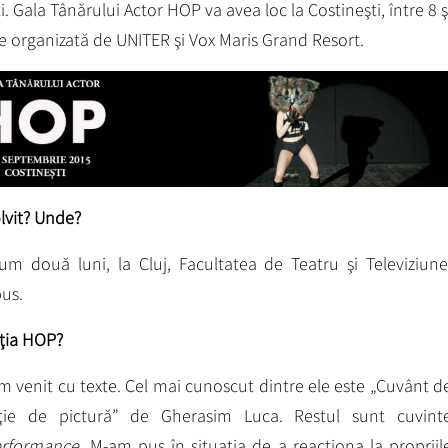
i. Gala Tânărului Actor HOP va avea loc la Costineşti, între 8 ş
e organizată de UNITER şi Vox Maris Grand Resort.
lvit? Unde?
m două luni, la Cluj, Facultatea de Teatru şi Televiziune
bus.
cţia HOP?
m venit cu texte. Cel mai cunoscut dintre ele este „Cuvânt d
ţie de pictură” de Gherasim Luca. Restul sunt cuvint
rformance.
M-am pus în situaţia de a reacţiona la propriil