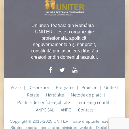
Uniunea Teatrală din România –
UNITER – este o organizaţie
profesională, apolitică,
neguvernamentală şi nonprofit,
constituită prin asocierea liberă a
creatorilor din domeniul teatrului.
Acasa
Despre noi
Programe
Proiecte
Unitext
Rețele
Hartă site
Metode de plată
Politica de confidențialitate
Termeni și condiții
ANPC SAL
ANPC
Contact
Copyright © 2015-2025 UNITER. Toate drepturile rezervate.
Strategie social media si administrare website:
Digital Heart