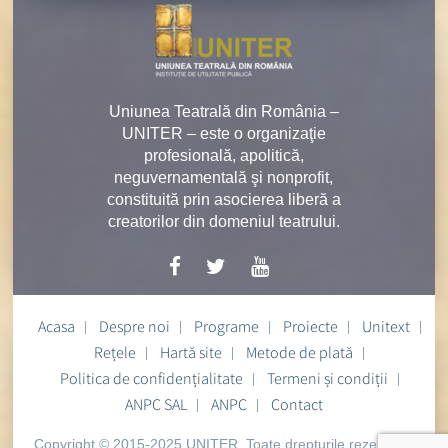
Uniunea Teatrală din România –
UNITER – este o organizaţie
profesională, apolitică,
neguvernamentală şi nonprofit,
constituită prin asocierea liberă a
creatorilor din domeniul teatrului.
Acasa
Despre noi
Programe
Proiecte
Unitext
Rețele
Hartă site
Metode de plată
Politica de confidențialitate
Termeni și condiții
ANPC SAL
ANPC
Contact
Copyright © 2015-2025 UNITER. Toate drepturile rezervate.