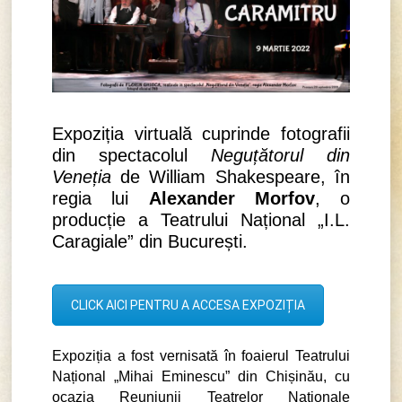
Expoziția virtuală cuprinde fotografii
din spectacolul
Neguțătorul din
Veneția
de William Shakespeare, în
regia lui
Alexander Morfov
, o
producție a Teatrului Național „I.L.
Caragiale” din București.
CLICK AICI PENTRU A ACCESA EXPOZIȚIA
Expoziția a fost vernisată în foaierul Teatrului
Național „Mihai Eminescu” din Chișinău, cu
ocazia Reuniunii Teatrelor Naționale