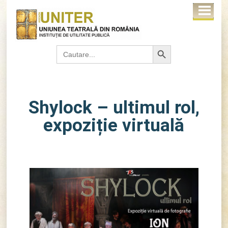
Search Button
Search
for:
Shylock – ultimul rol,
expoziție virtuală