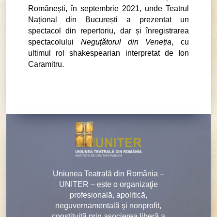
Românești, în septembrie 2021, unde Teatrul
Național din București a prezentat un
spectacol din repertoriu, dar și înregistrarea
spectacolului
Neguțătorul din Veneția
, cu
ultimul rol shakespearian interpretat de Ion
Caramitru.
Uniunea Teatrală din România –
UNITER – este o organizaţie
profesională, apolitică,
neguvernamentală şi nonprofit,
constituită prin asocierea liberă a