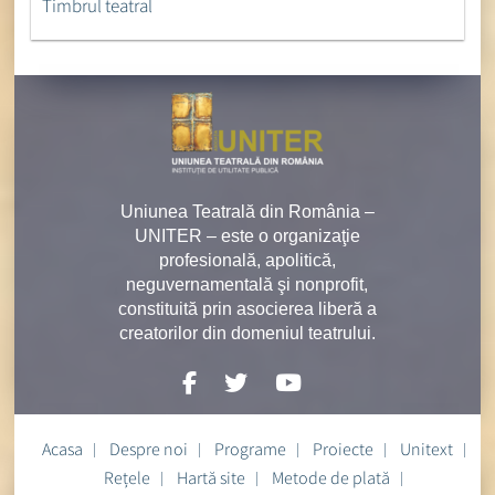
Timbrul teatral
Uniunea Teatrală din România –
UNITER – este o organizaţie
profesională, apolitică,
neguvernamentală şi nonprofit,
constituită prin asocierea liberă a
creatorilor din domeniul teatrului.
Acasa
Despre noi
Programe
Proiecte
Unitext
Rețele
Hartă site
Metode de plată