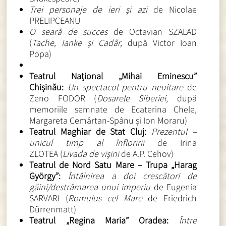
Trei personaje de ieri şi azi
de Nicolae
PRELIPCEANU
O seară de succes
de Octavian SZALAD
(
Tache, Ianke și Cadâr,
după Victor Ioan
Popa)
Teatrul Național „Mihai Eminescu”
Chișinău:
Un spectacol pentru neuitare
de
Zeno FODOR (
Dosarele Siberiei
, după
memoriile semnate de Ecaterina Chele,
Margareta Cemârtan-Spânu și Ion Moraru)
Teatrul Maghiar de Stat Cluj:
Prezentul –
unicul timp al înfloririi
de Irina
ZLOTEA (
Livada de vişini
de A.P. Cehov)
Teatrul de Nord Satu Mare – Trupa „Harag
György”:
Întâlnirea a doi crescători de
găini/destrămarea unui imperiu
de Eugenia
SARVARI (
Romulus cel Mare
de Friedrich
Dürrenmatt)
Teatrul „Regina Maria” Oradea:
Între