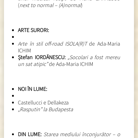
(
next to normal – (A)normal
)
ARTE SURORI:
Arte în stil off-road ISOLA(R)T
de Ada-Maria
ICHIM
Ștefan IORDĂNESCU:
„Socolari a fost mereu
un sat atipic”
de Ada-Maria ICHIM
NOI ÎN LUME:
Castellucci e Dellakeza
„Rasputin” la Budapesta
DIN LUME:
Starea mediului înconjurător – o