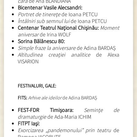
cara
de Ana BLANDIANA
Bicentenar Vasile Alecsandri:
Portret de tinereţe
de Ioana PETCU
Întâlniri sub semnul lui
de Ioana PETCU
Centenar Teatrul Naţional Chişinău:
Moment
aniversar
de Irina WOLF
Sorina Bălănescu 80:
Simple fraze la aniversare
de Adina BARDAȘ
Altitudinea creaţiei analitice
de Alexa
VISARION
FESTIVALURI, GALE:
FITS:
Arhive ale ideilor
de Adina BARDAȘ
FEST-FDR Timișoara:
Seminţe de
dramaturgie
de Ada-Maria ICHIM
FITPT Iaşi:
Exorcizarea „pandemonului” prin teatru
de
Ramona IACOBUŢE