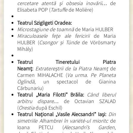
cercetare atentă şi obsesia inovării…
de
Elisabeta POP (
Tartuffe
de Molière)
Teatrul Szigligeti Oradea:
Microstagiune de toamnă
de Maria HULBER
Miraculoasele feţe ale fericirii
de Maria
HULBER (
Csongor și Tünde
de Vörösmarty
Mihály)
Teatrul Tineretului Piatra
Neamț:
Extratereştrii de la Piatra Neamţ
de
Carmen MIHALACHE (
Va urma. Pe Planeta
Oglindă
, un spectacol de Gianina
Cărbunariu)
Teatrul „Maria Filotti” Brăila:
Când liberul
arbitru dispare…
de Octavian SZALAD
(
Orestia
după Eschil)
Teatrul Național „Vasile Alecsandri” Iași:
Din
simetriile Alhambrei în variété-ul mioritc
de
Ioana PETCU (
Alecsandri’s Garden
,