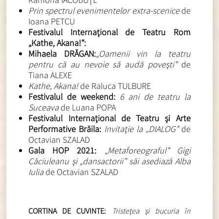
Prin spectrul evenimentelor extra-scenice
de
Ioana PETCU
Festivalul Internaţional de Teatru Rom
„Kathe, Akana!”:
Mihaela DRĂGAN:
„Oamenii vin la teatru
pentru că au nevoie să audă poveşti”
de
Tiana ALEXE
Kathe, Akana!
de Raluca TULBURE
Festivalul de weekend:
6 ani de teatru la
Suceava
de Luana POPA
Festivalul Internaţional de Teatru şi Arte
Performative Brăila:
Invitaţie la „DIALOG”
de
Octavian SZALAD
Gala HOP 2021:
„Metaforeograful” Gigi
Căciuleanu şi „dansactorii” săi asediază Alba
Iulia
de Octavian SZALAD
CORTINA DE CUVINTE:
Tristeţea şi bucuria în