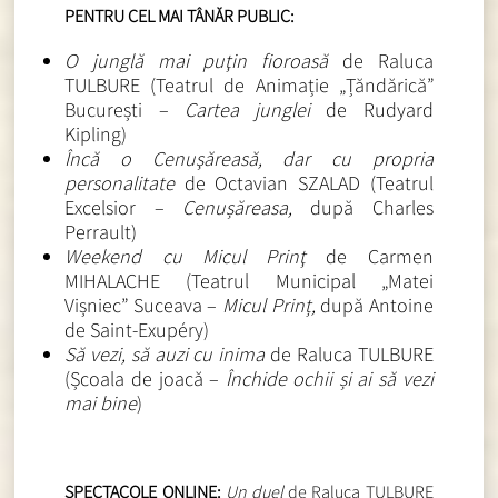
PENTRU CEL MAI TÂNĂR PUBLIC:
O junglă mai puţin fioroasă
de Raluca
TULBURE (Teatrul de Animație „Țăndărică”
București –
Cartea junglei
de Rudyard
Kipling)
Încă o Cenuşăreasă, dar cu propria
personalitate
de Octavian SZALAD (Teatrul
Excelsior –
Cenușăreasa,
după Charles
Perrault)
Weekend cu Micul Prinţ
de Carmen
MIHALACHE (Teatrul Municipal „Matei
Vișniec” Suceava –
Micul Prinț,
după Antoine
de Saint-Exupéry)
Să vezi, să auzi cu inima
de Raluca TULBURE
(Școala de joacă –
Închide ochii și ai să vezi
mai bine
)
SPECTACOLE ONLINE:
Un duel
de Raluca TULBURE