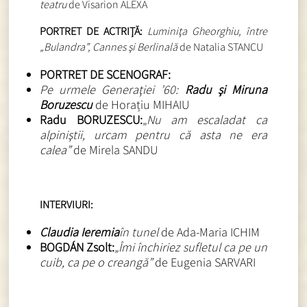
teatru
de Visarion ALEXA
PORTRET DE ACTRIŢĂ:
Luminiţa Gheorghiu, între
„Bulandra”, Cannes şi Berlinală
de Natalia STANCU
PORTRET DE SCENOGRAF:
Pe urmele Generaţiei ’60:
Radu şi Miruna
Boruzescu
de Horațiu MIHAIU
Radu BORUZESCU:
„
Nu am escaladat ca
alpiniştii, urcam pentru că asta ne era
calea”
de Mirela SANDU
INTERVIURI:
Claudia Ieremia
în tunel
de Ada-Maria ICHIM
BOGDÁN Zsolt:
„Îmi închiriez sufletul ca pe un
cuib, ca pe o creangă”
de Eugenia SARVARI