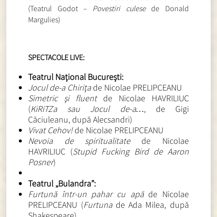
(Teatrul Godot –
Povestiri culese
de Donald
Margulies)
SPECTACOLE LIVE:
Teatrul Național București:
Jocul de-a Chiriţa
de Nicolae PRELIPCEANU
Simetric şi fluent
de Nicolae HAVRILIUC
(
KiRiTZa sau Jocul de-a…
, de Gigi
Căciuleanu, după Alecsandri)
Vivat Cehov!
de Nicolae PRELIPCEANU
Nevoia de spiritualitate
de Nicolae
HAVRILIUC (
Stupid Fucking Bird de Aaron
Posner
)
Teatrul „Bulandra”:
Furtună într-un pahar cu apă
de Nicolae
PRELIPCEANU (
Furtuna
de Ada Milea, după
Shakespeare)