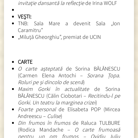
invitaţie dansantă la reflecţie
de Irina WOLF
VEŞTI:
TNB: Sala Mare a devenit Sala „Ion
Caramitru”
„Miluţă Gheorghiu”, premiat de UCIN
CARTE
O carte aşteptată
de Sorina BĂLĂNESCU
(Carmen Elena Antochi –
Sorana Țopa.
Roluri pe și dincolo de scenă
)
Maxim Gorki în actualitate
de Sorina
BĂLĂNESCU (Călin Ciobotari –
Recitindu-l pe
Gorki. Un teatru la marginea crizei
)
Foarte personal
de Elisabeta POP (Mircea
Andreescu –
Culise
)
Din frumos în frumos
de Raluca TULBURE
(Rodica Mandache –
O carte frumoasă
pentru un om frumos – Ovidiu Iuliu