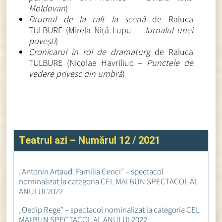
Moldovan
)
Drumul de la raft la scenă
de Raluca
TULBURE (Mirela Niță Lupu –
Jurnalul unei
povești
)
Cronicarul în rol de dramaturg
de Raluca
TULBURE (Nicolae Havriliuc –
Punctele de
vedere privesc din umbră
)
Teatrul azi – Numărul 12 / 2021
„Antonin Artaud. Familia Cenci” – spectacol
nominalizat la categoria CEL MAI BUN SPECTACOL AL
ANULUI 2022
„Oedip Rege” – spectacol nominalizat la categoria CEL
MAI BUN SPECTACOL AL ANULUI 2022