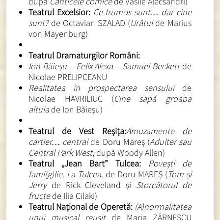
după
Cânticele comice
de Vasile Alecsandri)
Teatrul Excelsior:
Ce frumos sunt… dar cine
sunt?
de Octavian SZALAD (
Urâtul
de Marius
von Mayenburg)
Teatrul Dramaturgilor Români:
Ion Băieşu – Felix Alexa – Samuel Beckett
de
Nicolae PRELIPCEANU
Realitatea în prospectarea sensului
de
Nicolae HAVRILIUC (
Cine sapă groapa
altuia
de Ion Băieşu)
Teatrul de Vest Reșița:
Amuzamente de
cartier… central
de Doru Mareș (
Adulter sau
Central Park West
, după Woody Allen)
Teatrul „Jean Bart” Tulcea:
Poveşti de
fami(g)lie. La Tulcea.
de Doru MAREȘ (
Tom și
Jerry
de Rick Cleveland și
Storcătorul de
fructe
de Ilia Cilaki)
Teatrul Naţional de Operetă:
(A)normalitatea
unui musical reuşit
de Maria ZĂRNESCU