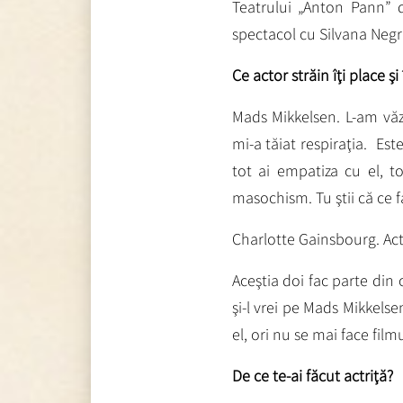
Teatrului „Anton Pann”
spectacol cu Silvana Neg
Ce actor străin îţi place 
Mads Mikkelsen. L-am văz
mi-a tăiat respiraţia. Est
tot ai empatiza cu el, tot
masochism. Tu ştii că ce fa
Charlotte Gainsbourg. Actri
Aceştia doi fac parte din c
şi-l vrei pe Mads Mikkelsen
el, ori nu se mai face filmu
De ce te-ai făcut actriţă?