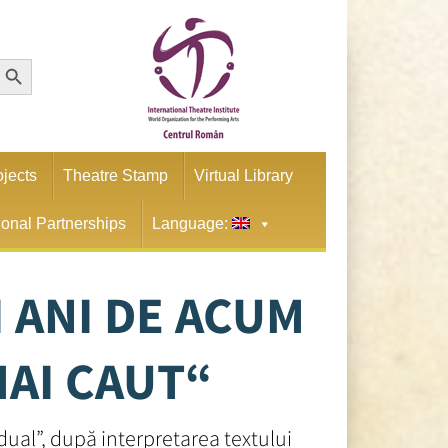
earch Button
ojects
Theatre Stamp
Virtual Library
tional Partnerships
Language:
I ANI DE ACUM
MAI CAUT“
dual”, după interpretarea textului