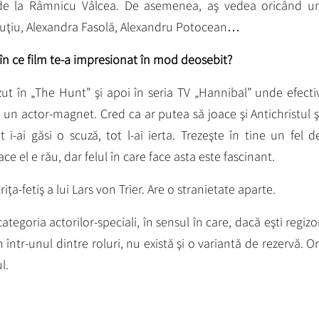
 de la Râmnicu Vâlcea. De asemenea, aş vedea oricând u
ruţiu, Alexandra Fasolă, Alexandru Potocean…
şi în ce film te-a impresionat în mod deosebit?
ut în „The Hunt” şi apoi în seria TV „Hannibal” unde efecti
e un actor-magnet. Cred ca ar putea să joace şi Antichristul ş
 i-ai găsi o scuză, tot l-ai ierta. Trezeşte în tine un fel d
ce el e rău, dar felul în care face asta este fascinant.
ţa-fetiş a lui Lars von Trier. Are o stranietate aparte.
ategoria actorilor-speciali, în sensul în care, dacă eşti regizo
 într-unul dintre roluri, nu există şi o variantă de rezervă. Or
l.