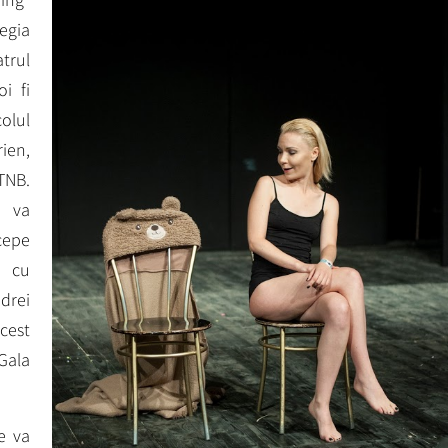
egia
trul
i fi
lul
ien,
 TNB.
l va
cepe
B cu
drei
cest
Gala
ie va