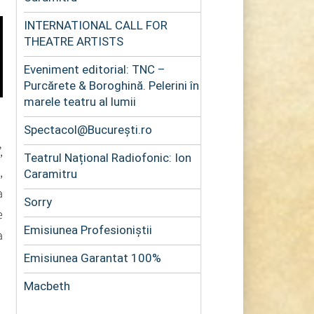
INTERNATIONAL CALL FOR
THEATRE ARTISTS
Eveniment editorial: TNC –
Purcărete & Boroghină. Pelerini în
marele teatru al lumii
Spectacol@București.ro
,
Teatrul Național Radiofonic: Ion
,
Caramitru
a
Sorry
e
Emisiunea Profesioniștii
a
Emisiunea Garantat 100%
Macbeth