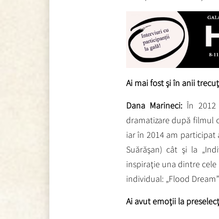
Ai mai fost şi în anii trecu
Dana Marineci:
În 2012 
dramatizare după filmul 
iar în 2014 am participat
Suărăşan) cât şi la „Ind
inspiraţie una dintre cel
individual: „Flood Dream”
Ai avut emoţii la preselecţ