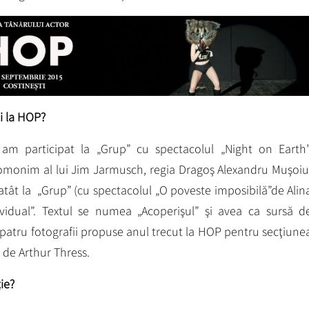
ţi la HOP?
am participat la „Grup” cu spectacolul „Night on Earth”
omonim al lui Jim Jarmusch, regia Dragoş Alexandru Muşoiu
 atât la „Grup” (cu spectacolul „O poveste imposibilă”de Alin
ividual”. Textul se numea „Acoperişul” şi avea ca sursă d
e patru fotografii propuse anul trecut la HOP pentru secţiune
 de Arthur Thress.
ie?