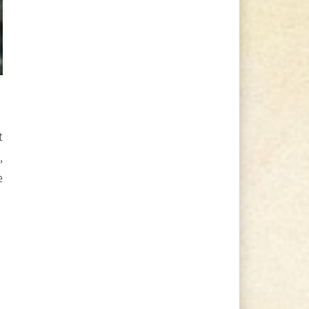
t
,
e
a