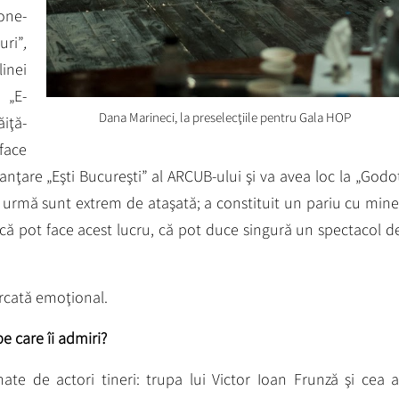
one-
ri”
,
inei
 „E-
Dana Marineci, la preselecţiile pentru Gala HOP
ăiţă-
face
anţare „Eşti Bucureşti” al ARCUB-ului şi va avea loc la „Godo
 urmă sunt extrem de ataşată; a constituit un pariu cu mine
e că pot face acest lucru, că pot duce singură un spectacol d
rcată emoţional.
e care îi admiri?
te de actori tineri: trupa lui Victor Ioan Frunză şi cea 