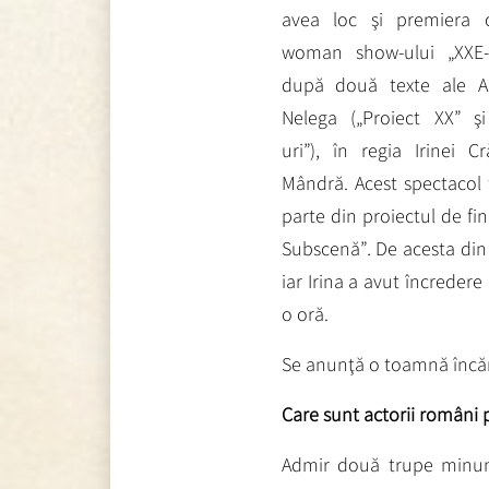
avea loc şi premiera 
woman show-ului „XXE-u
după două texte ale Al
Nelega („Proiect XX” şi
uri”), în regia Irinei Cr
Mândră. Acest spectacol 
parte din proiectul de fin
Subscenă”
.
De acesta din
iar Irina a avut încreder
o oră.
Se anunţă o toamnă încă
Care sunt actorii români p
Admir două trupe minuna