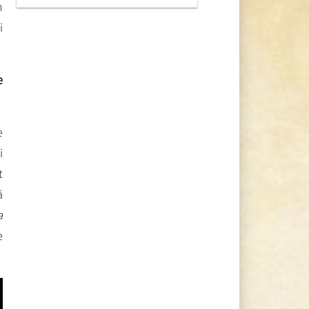
n
i
e
e
i
t
ă
a
e