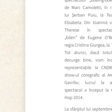
de Marc Camoletti, în r
lui Şerban Puiu, la Tea
Elisabeta. Din toamnă vo
Therese în spectaco
„Eden” de Eugene O’Br
regia Cristina Giurgea, la
Tot atunci, dacă totu
decurge bine, vom în
reprezentaţiile la CND
show-ul coregrafic al An
Gavriliu; lucrul la a
spectacol a început la 
Hop 2014.
La sfârşitul lui septembr