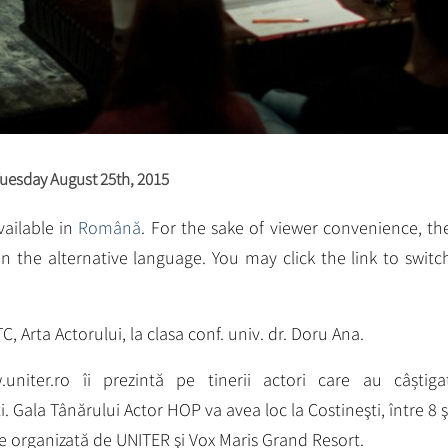
uesday August 25th, 2015
available in
Română
. For the sake of viewer convenience, th
n the alternative language. You may click the link to switc
C, Arta Actorului, la clasa conf. univ. dr. Doru Ana.
niter.ro îi prezintă pe tinerii actori care au câștiga
i. Gala Tânărului Actor HOP va avea loc la Costineşti, între 8 ş
e organizată de UNITER şi Vox Maris Grand Resort.