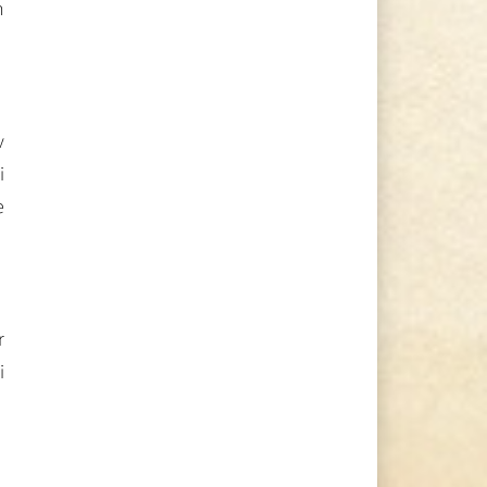
n
v
i
e
r
i