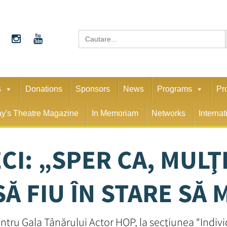
S
Search
for:
s
Donations
Sponsors
News
Programs
Pr
y's Theatre Magazine
In Memoriam
Networks
Interna
I: „SPER CA, MULŢ
SĂ FIU ÎN STARE SĂ 
ntru Gala Tânărului Actor HOP, la secţiunea “Indivi