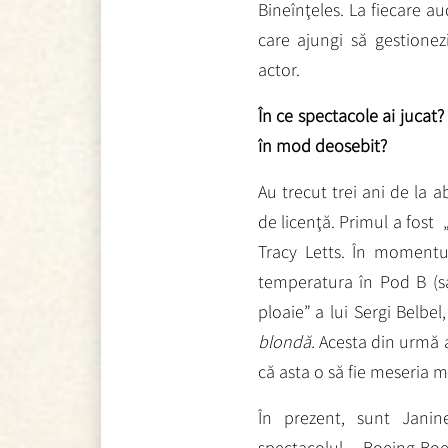
Bineînţeles. La fiecare au
care ajungi să gestionez
actor.
În ce spectacole ai jucat?
în mod deosebit?
Au trecut trei ani de la 
de licenţă. Primul a fost 
Tracy Letts. În momentu
temperatura în Pod B (s
ploaie” a lui Sergi Belbe
blondă.
Acesta din urmă a
că asta o să fie meseria m
În prezent, sunt Janin
spectacolul „Boeing-Boe