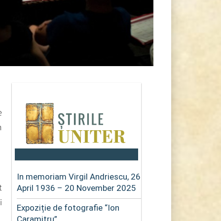
e
h
In memoriam Virgil Andriescu, 26
t
April 1936 – 20 November 2025
i
Expoziție de fotografie “Ion
Caramitru”