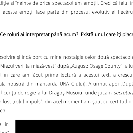
diţie şi înainte de orice spectacol am emoţii. Cred că felul î
i aceste emoţii face parte din procesul evolutiv al fiecăru
 Ce roluri ai interpretat până acum? Există unul care îţi plac
absolvire şi încă port cu mine nostalgia celor două spectacol
„Miezul verii la miază-vest” după „August: Osage County” a lu
l în care am făcut prima lectură a acestui text, a crescu
ala noastră din mansarda UNATC-ului). A urmat apoi „Dup
l, licenţa de regie a lui Dragoş Muşoiu, unde jucam
secretar
 fost „rolul-impuls”
,
din acel moment am ştiut cu certitudin
ea.
e în
ing”