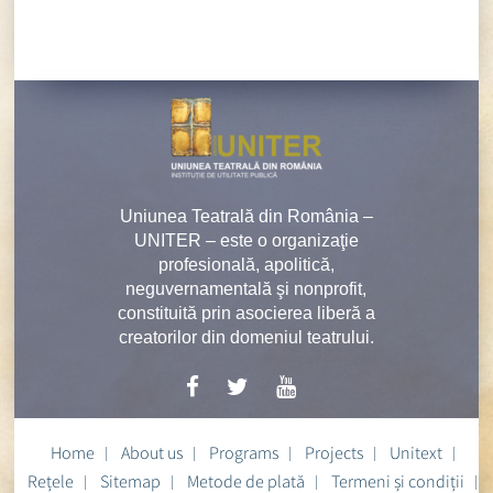
Uniunea Teatrală din România –
UNITER – este o organizaţie
profesională, apolitică,
neguvernamentală şi nonprofit,
constituită prin asocierea liberă a
creatorilor din domeniul teatrului.
Home
About us
Programs
Projects
Unitext
Rețele
Sitemap
Metode de plată
Termeni și condiții