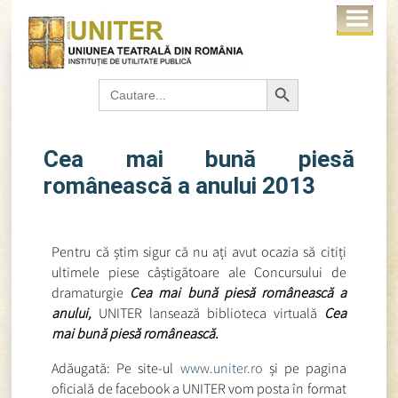
Search Button
Search
for:
Cea mai bună piesă
românească a anului 2013
Pentru că știm sigur că nu ați avut ocazia să citiți
ultimele piese câștigătoare ale Concursului de
dramaturgie
Cea mai bună piesă românească a
anului,
UNITER lansează biblioteca virtuală
Cea
mai bună piesă românească.
Adăugată: Pe site-ul
www.uniter.ro
și pe pagina
oficială de facebook a UNITER vom posta în format