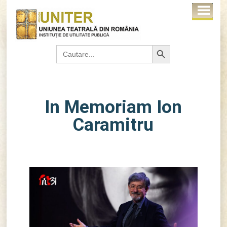
Search Button
Search
for:
In Memoriam Ion
Caramitru