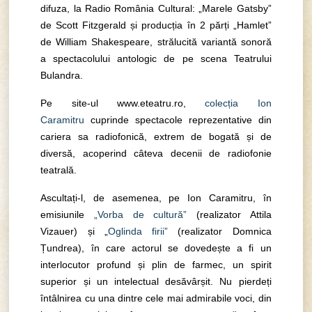
difuza, la Radio România Cultural: „Marele Gatsby”
de Scott Fitzgerald și producția în 2 părți „Hamlet”
de William Shakespeare, strălucită variantă sonoră
a spectacolului antologic de pe scena Teatrului
Bulandra.
Pe site-ul www.eteatru.ro,
colecția Ion
Caramitru
cuprinde spectacole reprezentative din
cariera sa radiofonică, extrem de bogată și de
diversă, acoperind câteva decenii de radiofonie
teatrală.
Ascultați-l, de asemenea, pe Ion Caramitru, în
emisiunile
„Vorba de cultură”
(realizator Attila
Vizauer) și „
Oglinda firii”
(realizator Domnica
Țundrea), în care actorul se dovedește a fi un
interlocutor profund și plin de farmec, un spirit
superior și un intelectual desăvârșit. Nu pierdeți
întâlnirea cu una dintre cele mai admirabile voci, din