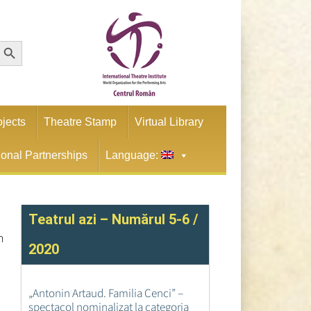
earch Button
ojects
Theatre Stamp
Virtual Library
tional Partnerships
Language:
Teatrul azi – Numărul 5-6 /
n
2020
„Antonin Artaud. Familia Cenci” –
spectacol nominalizat la categoria