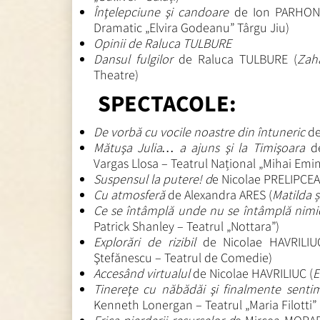
Înţelepciune şi candoare
de Ion PARHON
Dramatic „Elvira Godeanu” Târgu Jiu)
Opinii de Raluca TULBURE
Dansul fulgilor
de Raluca TULBURE (
Zah
Theatre)
SPECTACOLE:
De vorbă cu vocile noastre din întuneric
d
Mătuşa Julia… a ajuns şi la Timişoara
d
Vargas Llosa – Teatrul Național „Mihai Emi
Suspensul la putere! d
e Nicolae PRELIPCEA
Cu atmosferă
de Alexandra ARES (
Matilda ș
Ce se întâmplă unde nu se întâmplă nim
Patrick Shanley – Teatrul „Nottara”)
Explorări de rizibil
de Nicolae HAVRILIU
Ştefănescu – Teatrul de Comedie)
Accesând virtualul
de Nicolae HAVRILIUC (
E
Tinereţe cu năbădăi şi finalmente sent
Kenneth Lonergan – Teatrul „Maria Filotti” 