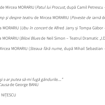
i
de Mircea MORARIU (
Patul lui Procust,
după Camil Petrescu 
mp şi despre teatru
de Mircea MORARIU (
Poveste de iarnă
d
a MORARIU (
Ubu în concert
de Alfred Jarry și Tompa Gàbor 
a MORARIU (
Biloxi Blues
de Neil Simon – Teatrul Dramatic „I.D
Mircea MORARIU (
Steaua fără nume
, după Mihail Sebastian 
şi s-ar putea să-mi fugă gândurile…”
 Causa
de George BANU
 NIȚESCU