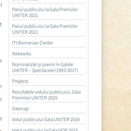
l
Pariul publicului la Gala Premiilor
UNITER 2021
t
Pariul publicului la Gala Premiilor
UNITER 2021
ITI.Romanian Center
Networks
o
Nominalizări şi premii în Galele
UNITER – Spectacole (1993-2017)
Projects
n
Rezultatele votului publicului, Gala
Premiilor UNITER 2015
n
Sitemap
e
Votul publicului Gala UNITER 2016
Votul publicului la Gala HOP 2015