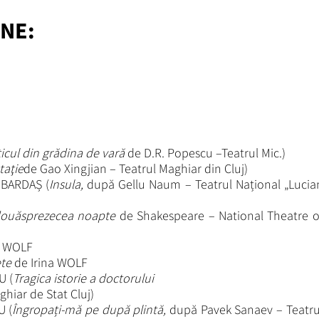
NE:
ticul din grădina de vară
de D.R. Popescu –Teatrul Mic.)
staţie
de Gao Xingjian – Teatrul Maghiar din Cluj)
 BARDAȘ (
Insula,
după Gellu Naum – Teatrul Național „Lucia
douăsprezecea noapte
de Shakespeare – National Theatre o
a WOLF
ete
de Irina WOLF
U (
Tragica istorie a doctorului
hiar de Stat Cluj)
U (
Îngropați-mă pe după plintă,
după Pavek Sanaev – Teatru