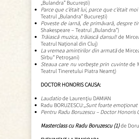
„Bulandra” București)
Parce que c’était lui, parce que c’était mo
Teatrul „Bulandra” București)
Poveste de iarnă, de primăvară, despre ti
Shakespeare – Teatrul „Bulandra”)
Trăiască muzica, trăiască dansul!
de Mirce
Teatrul Național din Cluj)
La vremea amintirilor din armată
de Mirce
Sîrbu” Petroșani)
Steaua care nu vorbeşte prin cuvinte
de 
Teatrul Tineretului Piatra Neamţ)
DOCTOR HONORIS CAUSA:
Laudatio
de Laurenţiu DAMIAN
Radu BORUZESCU:
„Sunt foarte emoţionat 
Pentru Radu Boruzescu – Doctor Honoris
Masterclass cu Radu Boruzescu (1)
de Doru