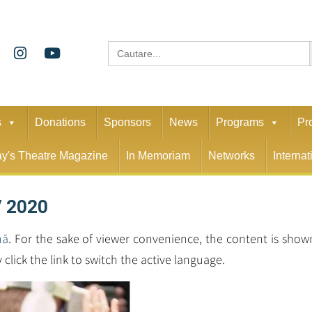
S
Search
for:
s
Donations
Sponsors
News
Programs
Pr
y's Theatre Magazine
In Memoriam
Networks
Interna
/ 2020
nă
. For the sake of viewer convenience, the content is show
click the link to switch the active language.