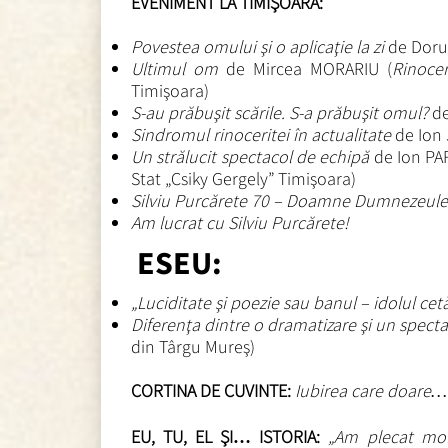
EVENIMENT LA TIMIŞOARA:
Povestea omului şi o aplicaţie la zi
de Dor
Ultimul om
de Mircea MORARIU (
Rinoce
Timişoara)
S-au prăbuşit scările. S-a prăbuşit omul?
de
Sindromul rinoceritei în actualitate
de Ion
Un strălucit spectacol de echipă
de Ion P
Stat „Csiky Gergely” Timişoara)
Silviu Purcărete 70 – Doamne Dumnezeul
Am lucrat cu Silviu Purcărete!
ESEU:
„Luciditate şi poezie sau banul – idolul cetă
Diferenţa dintre o dramatizare şi un spect
din Târgu Mureş)
CORTINA DE CUVINTE:
Iubirea care doare
EU, TU, EL ŞI… ISTORIA:
„Am plecat mold